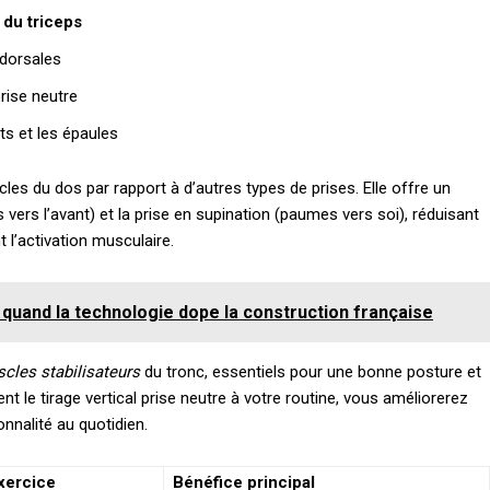
 du triceps
 dorsales
rise neutre
ts et les épaules
es du dos par rapport à d’autres types de prises. Elle offre un
vers l’avant) et la prise en supination (paumes vers soi), réduisant
t l’activation musculaire.
quand la technologie dope la construction française
cles stabilisateurs
du tronc, essentiels pour une bonne posture et
t le tirage vertical prise neutre à votre routine, vous améliorerez
nnalité au quotidien.
exercice
Bénéfice principal