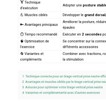
🏋️ Technique
Adopter une
posture stabl
d’exécution
💪 Muscles ciblés
Développer le
grand dorsal
Améliorer la posture, réduir
🔑 Avantages principaux
épaules
⏱️ Tempo recommandé
Exécuter en
2 secondes
po
🧠 Optimisation de
Se concentrer sur la connexi
l’exercice
différents accessoires
🔄 Variantes et
Combiner avec tractions, ro
compléments
la stimulation
1
Technique correcte pour un tirage vertical prise neutre eff
2
Avantages et muscles ciblés par le tirage vertical prise ne
3
Astuces pour optimiser votre tirage vertical prise neutre
4
Variantes et complémentarité avec d’autres exercices