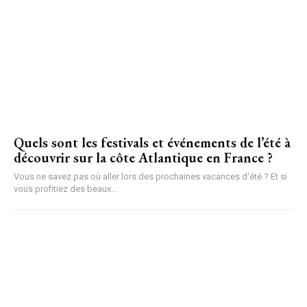
Quels sont les festivals et événements de l’été à
découvrir sur la côte Atlantique en France ?
Vous ne savez pas où aller lors des prochaines vacances d'été ? Et si
vous profitiez des beaux...