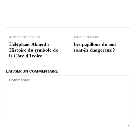
Facebook
Twitter
Pinterest
Article précédent
Article suivant
L’éléphant Ahmed :
Les papillons de nuit
Histoire du symbole de
sont-ils dangereux ?
la Côte d’Ivoire
LAISSER UN COMMENTAIRE
Commenter
:
No