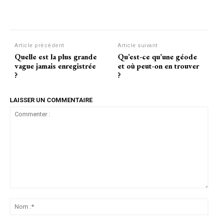
Facebook
Twitter
Pinterest
Article précédent
Article suivant
Quelle est la plus grande
Qu’est-ce qu’une géode
vague jamais enregistrée
et où peut-on en trouver
?
?
LAISSER UN COMMENTAIRE
Commenter
:
No
:*